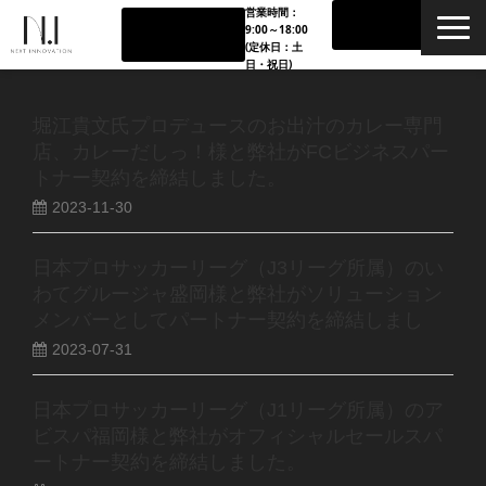
営業時間：
お問い合
090-338
9:00～18:00
わせ
6-1619
(定休日：土
日・祝日)
TOP
堀江貴文氏プロデュースのお出汁のカレー専門
店、カレーだしっ！様と弊社がFCビジネスパー
会社概要
トナー契約を締結しました。
2023-11-30
タレント支援
日本プロサッカーリーグ（J3リーグ所属）のい
スポーツ•エンタメ支援
わてグルージャ盛岡様と弊社がソリューション
メンバーとしてパートナー契約を締結しまし
た。
ブランドグロース支援
2023-07-31
日本プロサッカーリーグ（J1リーグ所属）のア
パートナー企業
ビスパ福岡様と弊社がオフィシャルセールスパ
ートナー契約を締結しました。
料金体系•内容