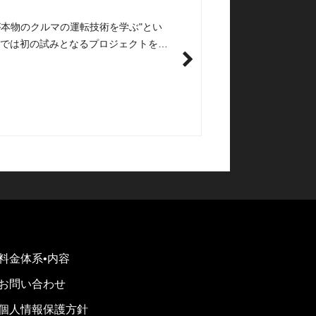
が本物のクルマの運転技術を学ぶ"とい
内では初の試みとなるプロジェクトを手
or Drive Shiraishi Racing School様
パートナー企業になりました。
料金体系•内容
お問い合わせ
個人情報保護方針