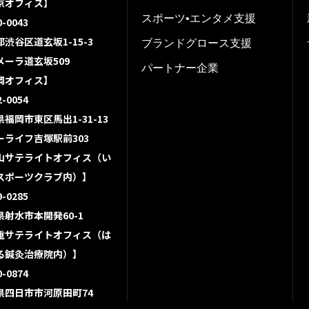
京オフィス】
スポーツ•エンタメ支援
-0043
渋谷区道玄坂1-15-3
ブランドグロース支援
メーラ道玄坂509
パートナー企業
岡オフィス】
-0054
福岡市東区馬出1-31-13
ーライフ吉塚駅前303
山サテライトオフィス（い
スポーツクラブ内）】
-0285
県射水市本開発60-1
重サテライトオフィス（は
る鍼灸治療院内）】
-0874
県四日市市河原田町74