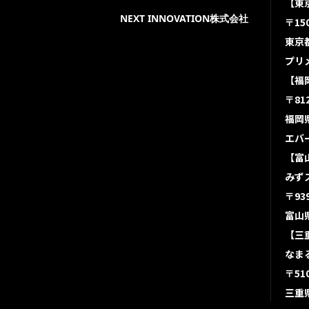
【東
NEXT INNOVATION株式会社
〒150
東京都
プリ
【福
〒812
福岡県
エバ
【富
みず
〒939
富山
【三
なま
〒510
三重