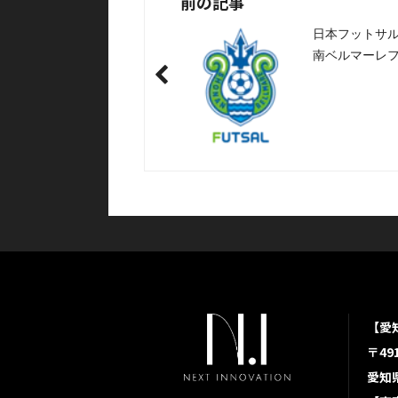
前の記事
日本フットサ
南ベルマーレ
トナー企業に
【愛
〒491
愛知県