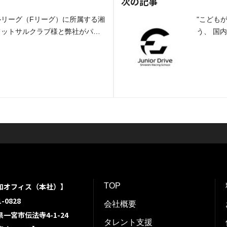
次の記事
ルリーグ（Fリーグ）に所属する湘
"こども
フットサルクラブ様と弊社がパー
う、 国
なりました。
掛ける、Juni
と弊社が
知オフィス（本社）】
TOP
-0828
会社概要
一宮市伝法寺4-1-24
タレント支援