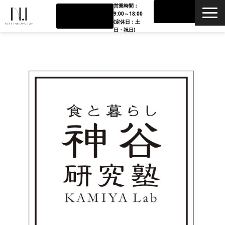
営業時間：
お問い合
090-338
9:00～18:00
わせ
6-1619
(定休日：土
日・祝日)
TOP
会社概要
タレント支援
スポーツ•エンタメ支援
ブランドグロース支援
パートナー企業
料金体系•内容