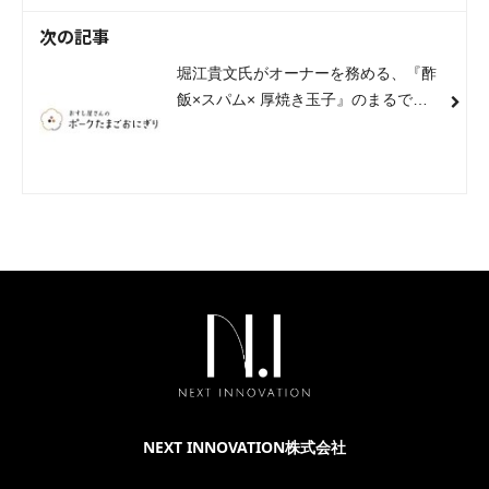
次の記事
堀江貴文氏がオーナーを務める、『酢
飯×スパム× 厚焼き玉子』のまるでお
寿司のようなポークたまごおにぎりを
手掛ける、おすし屋さんのポークたま
ごおにぎり様と弊社がパートナー企業
になりました。
NEXT INNOVATION株式会社