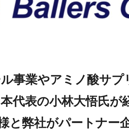
ール事業やアミノ酸サプ
日本代表の小林大悟氏が
 Only様と弊社がパートナ