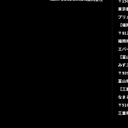
〒150
東京都
プリ
【福
〒812
福岡県
エバ
【富
みず
〒939
富山
【三
なま
〒510
三重