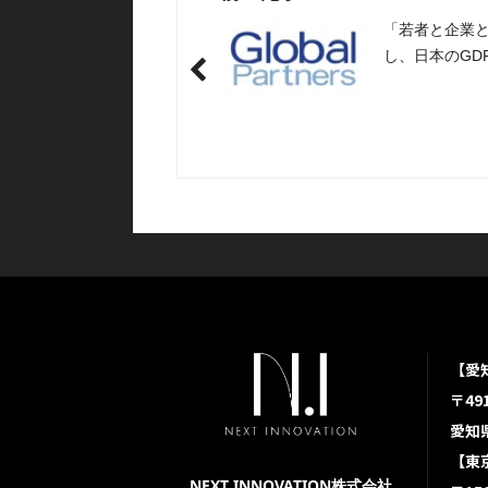
「若者と企業
し、日本のGD
を展開してい
社様と弊社が
【愛
〒491
愛知県
【東
NEXT INNOVATION株式会社