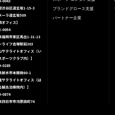
-0043
渋谷区道玄坂1-15-3
ブランドグロース支援
メーラ道玄坂509
パートナー企業
岡オフィス】
-0054
福岡市東区馬出1-31-13
ーライフ吉塚駅前303
山サテライトオフィス（い
スポーツクラブ内）】
-0285
県射水市本開発60-1
重サテライトオフィス（は
る鍼灸治療院内）】
-0874
県四日市市河原田町74