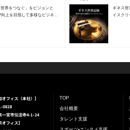
と世界をつなぐ」をビジョンと
ギネス世
P向上を目指して多様なビジネス
イスクリ
るグローバルパートナーズ株式会
ニエルズ
パートナー企業になりました。
りました
知オフィス（本社）】
TOP
-0828
会社概要
一宮市伝法寺4-1-24
タレント支援
京オフィス】
スポーツ•エンタメ支援