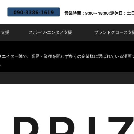
090-3386-1619
営業時間：9:00～18:00(定休日：土
ト支援
スポーツ•エンタメ支援
ブランドグロース支
クリエイター陣で、業界・業種を問わず多くの企業様に選ばれている漫画プ
。