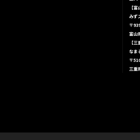
【富
みず
〒939
富山
【三
なま
〒510
三重