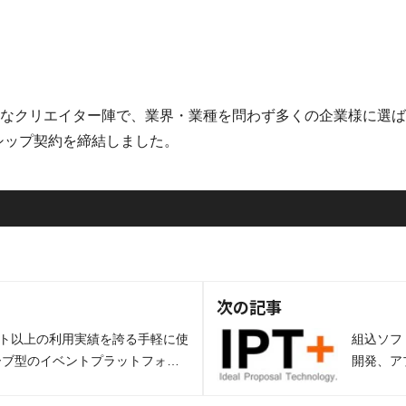
多彩なクリエイター陣で、業界・業種を問わず多くの企業様に選
ーシップ契約を締結しました。
次の記事
イベント以上の利用実績を誇る手軽に使
組込ソフト
ーブ型のイベントプラットフォー
開発、ア
」、スポーツ団体に特化したチケッ
式会社I
MORE TIGET」など業務効率
結しまし