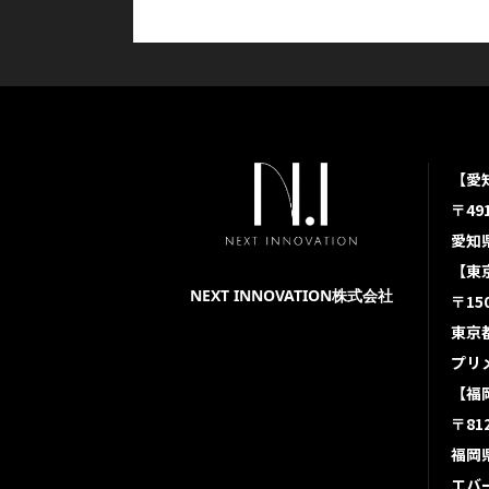
化を実現する
会社grabs
締結しました
【愛
〒491
愛知県
【東
NEXT INNOVATION株式会社
〒150
東京都
プリ
【福
〒812
福岡県
エバ