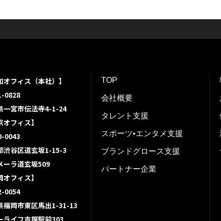
クラウドサービスを運営する株式
s様と弊社がパートナーシップ契約を
。
知オフィス（本社）】
TOP
-0828
会社概要
一宮市伝法寺4-1-24
タレント支援
京オフィス】
スポーツ•エンタメ支援
-0043
渋谷区道玄坂1-15-3
ブランドグロース支援
メーラ道玄坂509
パートナー企業
岡オフィス】
-0054
福岡市東区馬出1-31-13
ーライフ吉塚駅前303