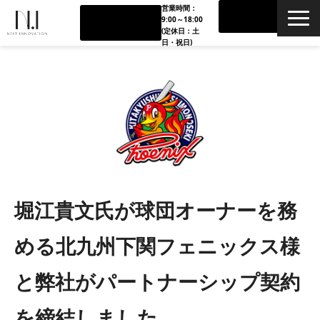
営業時間：
お問い合
090-338
9:00～18:00
わせ
6-1619
(定休日：土
日・祝日)
TOP
会社概要
タレント支援
スポーツ•エンタメ支援
堀江貴文氏が球団オーナーを務
ブランドグロース支援
める北九州下関フェニックス様
パートナー企業
と弊社がパートナーシップ契約
料金体系•内容
を締結しました。