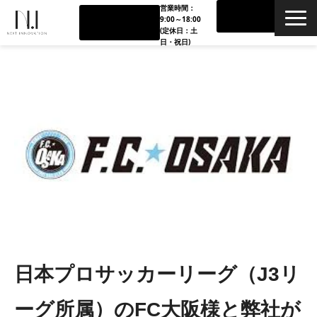
営業時間：
お問い合
090-338
9:00～18:00
わせ
6-1619
(定休日：土
日・祝日)
TOP
会社概要
タレント支援
スポーツ•エンタメ支援
ブランドグロース支援
パートナー企業
日本プロサッカーリーグ（J3リ
ーグ所属）のFC大阪様と弊社が
料金体系•内容